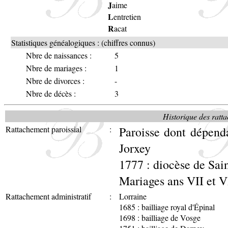
J
aime
L
entretien
R
acat
Statistiques généalogiques : (chiffres connus)
Nbre de naissances :
5
Nbre de mariages :
1
Nbre de divorces :
-
Nbre de décès :
3
Historique des ratta
Rattachement paroissial
:
Paroisse dont dépend
Jorxey
1777 : diocèse de Sai
Mariages ans VII et V
Rattachement administratif
:
Lorraine
1685 : bailliage royal d'Épinal
1698 : bailliage de Vosge