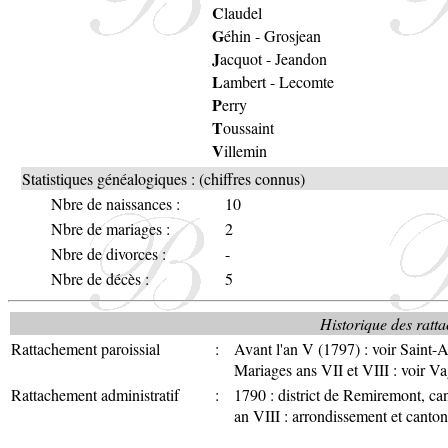
C
laudel
G
éhin
-
Grosjean
J
acquot
-
Jeandon
L
ambert
-
Lecomte
P
erry
T
oussaint
V
illemin
Statistiques généalogiques : (chiffres connus)
Nbre de naissances :
10
Nbre de mariages :
2
Nbre de divorces :
-
Nbre de décès :
5
Historique des ratta
Rattachement paroissial
:
Avant l'an V (1797) : voir Saint
Mariages ans VII et VIII : voir V
Rattachement administratif
:
1790 : district de Remiremont, c
an VIII : arrondissement et cant