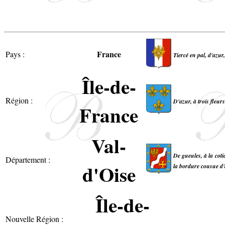
France
Pays :
Tiercé en pal, d'azur
Île-de-
Région :
D'azur, à trois fleur
France
Val-
De gueules, à la cot
Département :
d'Oise
la bordure cousue d'a
Île-de-
Nouvelle Région :