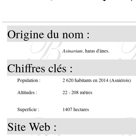
Le roi
1223 u
Origine du nom :
qui p
devin
Asinarium
, haras d'ânes.
respons
Chiffres clés :
droit d
Population :
2 620 habitants en 2014 (Asniérois)
Altitudes :
22 - 208 mètres
Les fle
Superficie :
1407 hectares
de Sai
Site Web :
un acte