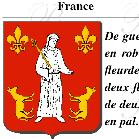
France
De gue
en rob
fleurd
deux f
de deu
en pal.