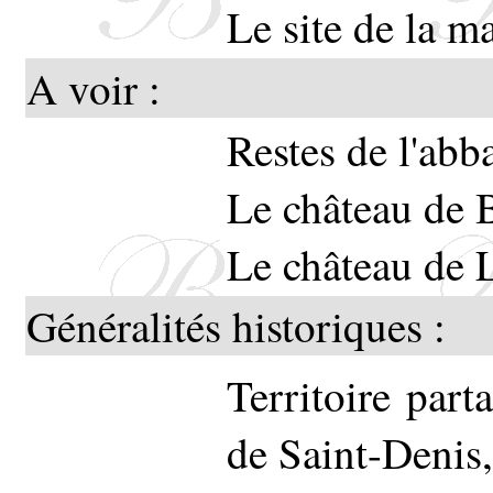
Le site de la ma
cette 
A voir :
église 
Restes de l'ab
Le no
Le château de 
habit
Le château de 
s'occ
Généralités historiques :
domest
Territoire part
de Saint-Denis,