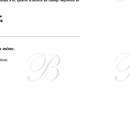
irouettée d’or, ajourée et ouverte du champ, maçonnée de
du même.
isse.