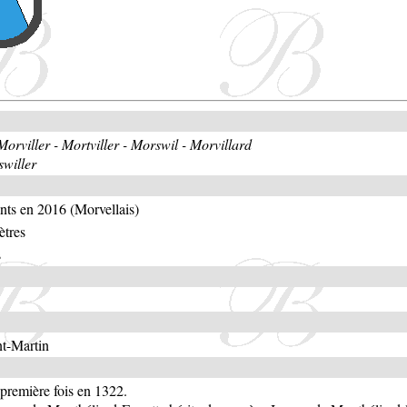
Morviller - Mortviller - Morswil - Morvillard
willer
nts en 2016 (Morvellais)
ètres
s
nt-Martin
 première fois en 1322.