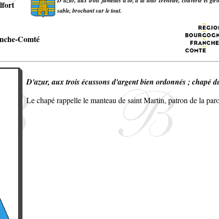
D’azur, aux trois jumelles d'or, à la tour crénelée, couverte et g
lfort
sable, brochant sur le tout.
nche-Comté
D'azur, aux trois écussons d'argent bien ordonnés ; chapé 
Le chapé rappelle le manteau de saint Martin, patron de la paro