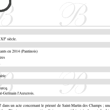
e
 XI
siècle.
ants en 2014 (Pantinois)
tres
s
irie
Ourcq.
nt-Germain l'Auxerois.
 dans un acte concernant le prieuré de Saint-Martin des Champs ; une