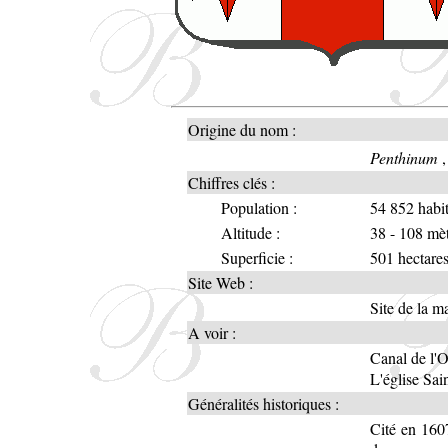
Origine du nom :
Penthinum
,
Chiffres clés :
Population :
54 852 habit
Altitude :
38 - 108 mè
Superficie :
501 hectare
Site Web :
Site de la ma
A voir :
Canal de l'
L'église Sai
Généralités historiques :
Cité en 1607