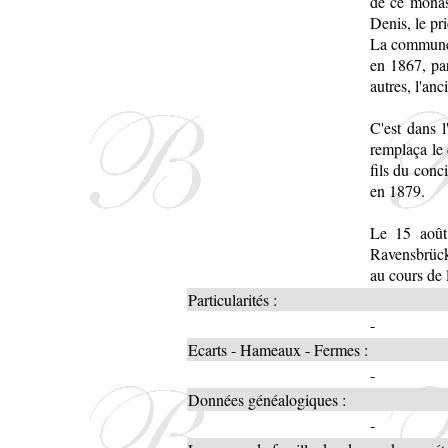
de ce monas
Denis, le pri
La commune f
en 1867, par
autres, l'anc
C'est dans l
remplaça le
fils du conc
en 1879.
Le 15 août
Ravensbrück
au cours de
Particularités :
-
Ecarts - Hameaux - Fermes :
-
Données généalogiques :
-