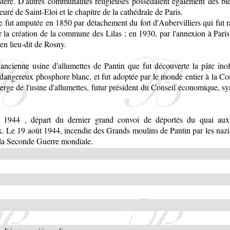
tère. D'autres communautés religieuses possédaient également des bi
euré de Saint-Eloi et le chapitre de la cathédrale de Paris.
ut amputée en 1850 par détachement du fort d'Aubervilliers qui fut r
 la création de la commune des Lilas ; en 1930, par l'annexion à Paris d
ien lieu-dit de Rosny.
'ancienne usine d'allumettes de Pantin que fut découverte la pâte in
 dangereux phosphore blanc, et fut adoptée par le monde entier à la 
ierge de l'usine d'allumettes, futur président du Conseil économique, sy
 1944 , départ du dernier grand convoi de déportés du quai aux
. Le 19 août 1944, incendie des Grands moulins de Pantin par les nazi
 la Seconde Guerre mondiale.