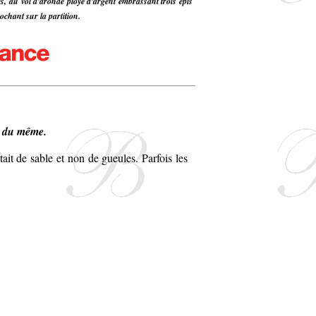
s, au vol d'aronde ployé d'argent embrassant trois épis
ochant sur la partition.
s du même.
ait de sable et non de gueules. Parfois les