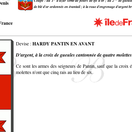
Coupé : au 1
d'azur semé de fleurs de lys d'or ; au 2
de gueule
Denis
de blé d'or ordonnés en évantail ; à la roue d'engrenage d'argent br
-France
HARDY PANTIN EN AVANT
Devise :
D'argent, à la croix de gueules cantonnée de quatre molette
Ce sont les armes des seigneurs de Pantin, sauf que la croix ét
molettes n'ont que cinq rais au lieu de six.