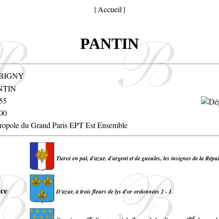
|
Accueil
|
PANTIN
BIGNY
NTIN
55
00
ropole du Grand Paris EPT Est Ensemble
Tiercé en pal, d'azur, d'argent et de gueules, les insignes de la Répu
nce
D'azur, à trois fleurs de lys d'or ordonnées 2 - 1.
er
nd