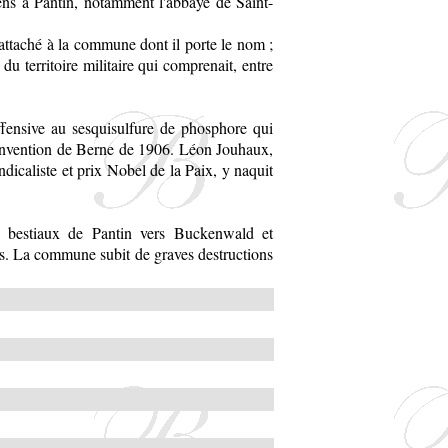
ens à Pantin, notamment l'abbaye de Saint-
attaché à la commune dont il porte le nom ;
u territoire militaire qui comprenait, entre
offensive au sesquisulfure de phosphore qui
Convention de Berne de 1906. Léon Jouhaux,
ndicaliste et prix Nobel de la Paix, y naquit
 bestiaux de Pantin vers Buckenwald et
s. La commune subit de graves destructions