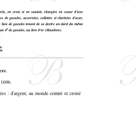
rle, en croix et en sautoir, chargées en coeur d'une
s de gueules, accornées, colletées et clarinées d'azur,
au lion de gueules tenant de sa dextre un dard du même
e
 au 4
de gueules, au lion d'or (Mauléon).
ces.
 1696.
es : d'argent, au monde ceintré et croisé