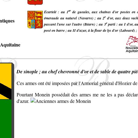
er
Écartelé : au 1
de gueules, aux chaînes d'or posées en o
e
émeraude au naturel (Navarre) ; au 2
d'or, aux deux vache
ntiques
e
passant l'une sur l'autre (Béarn) ; au 3
parti : au I d'or, 
posé en barre ; au II d'azur, à la fleur de lys d'or (Labourd) ;
 Aquitaine
De sinople ; au chef chevronné d'or et de sable de quatre piè
Ces armes ont été imposées par l'Armorial général d'Hozier de
Pourtant Monein possédait des armes me ne les a pas déclaré
d'azur.