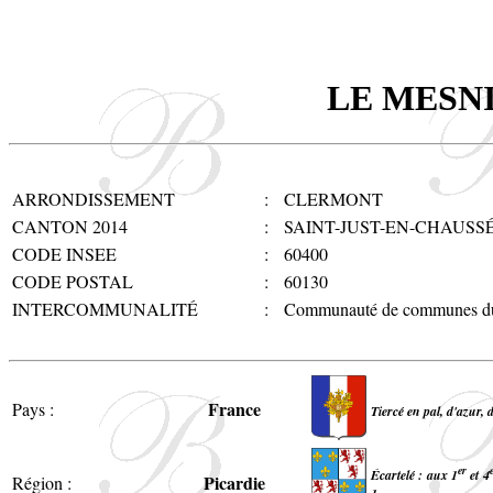
LE MESN
ARRONDISSEMENT
:
CLERMONT
CANTON 2014
:
SAINT-JUST-EN-CHAUSS
CODE INSEE
:
60400
CODE POSTAL
:
60130
INTERCOMMUNALITÉ
:
Communauté de communes du 
France
Pays :
Tiercé en pal, d'azur, 
er
Écartelé : aux 1
et 4
Picardie
Région :