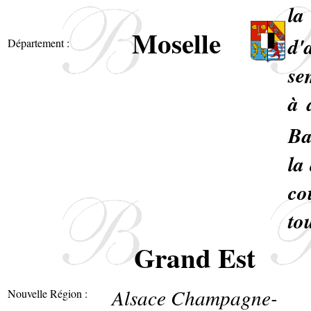
la
Moselle
d'
Département :
se
à 
Ba
la
co
to
Grand Est
Alsace Champagne-
Nouvelle Région :