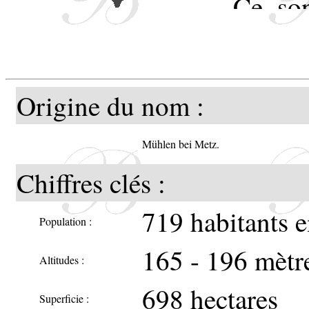
Ce son
sont re
La rou
Origine du nom :
symbol
Mühlen bei Metz.
Chiffres clés :
719 habitants 
Population :
165 - 196 mètr
Altitudes :
698 hectares
Superficie :