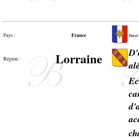
France
Pays :
Tiercé
D'
Lorraine
Région :
al
Ec
ca
d'
ac
ch