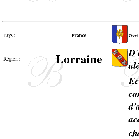
France
Pays :
Tiercé
D'
Lorraine
Région :
al
Ec
ca
d'
ac
ch