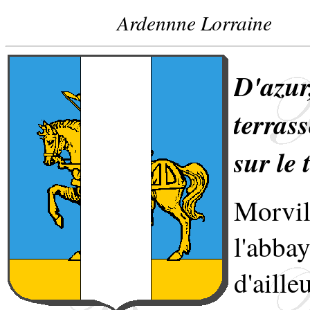
Ardennne Lorraine
D'azur
terras
sur le 
Morvi
l'abb
d'ail