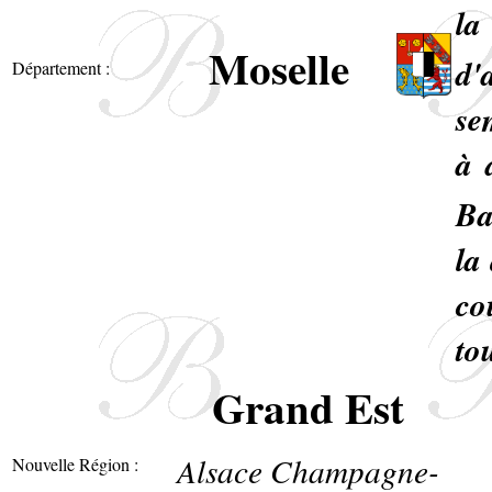
la
Moselle
d'
Département :
se
à 
Ba
la
co
to
Grand Est
Alsace Champagne-
Nouvelle Région :