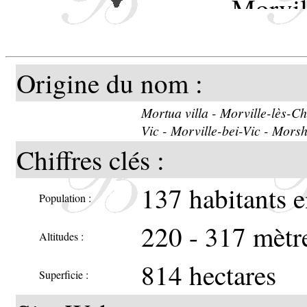
Morvil
sous l
Origine du nom :
Le pal
Mortua villa - Morville-lès-Ch
d'une v
Vic - Morville-bei-Vic - Mors
Chiffres clés :
commu
137 habitants 
Population :
220 - 317 mètr
Altitudes :
Union de
814 hectares
Superficie :