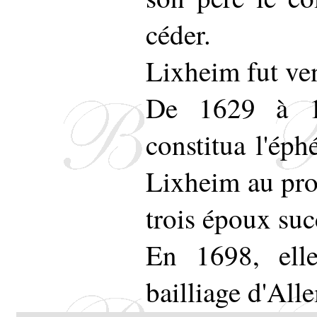
céder.
Lixheim fut ve
De 1629 à 16
constitua l'ép
Lixheim au prof
trois époux suc
En 1698, elle
bailliage d'All