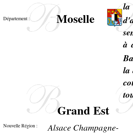
la
Moselle
d'
Département :
se
à 
Ba
la
co
to
Grand Est
Alsace Champagne-
Nouvelle Région :