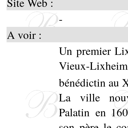
Site Web :
-
A voir :
Un premier Lix
Vieux-Lixhei
bénédictin au 
La ville nou
Palatin en 16
son père le co