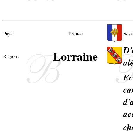
France
Pays :
Tiercé
D'
Lorraine
Région :
al
Ec
ca
d'
ac
ch