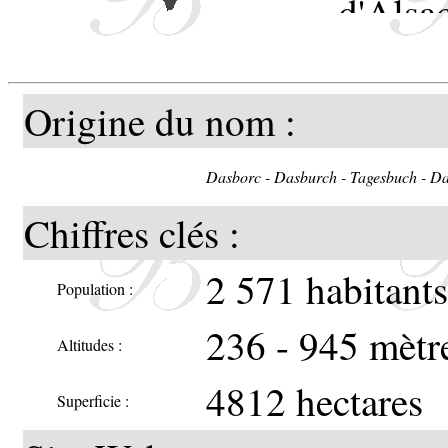
d'Alsa
constr
Eticho
Origine du nom :
Odile.
Dasborc - Dasburch - Tagesbuch - D
Comte
Chiffres clés :
fille
2 571 habitant
Population :
union 
236 - 945 mètr
Altitudes :
IX.
4812 hectares
Superficie :