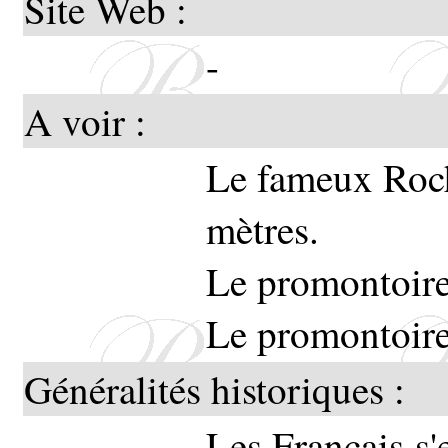
Ces ar
Site Web :
du To
-
broche 
A voir :
comte 
Le fameux Roch
mètres.
Le promontoire
sur le
Le promontoire
dessin 
Généralités historiques :
Les Français s'