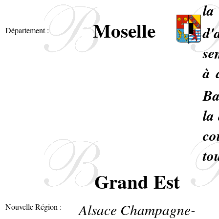
la
Moselle
d'
Département :
se
à 
Ba
la
co
to
Grand Est
Alsace Champagne-
Nouvelle Région :