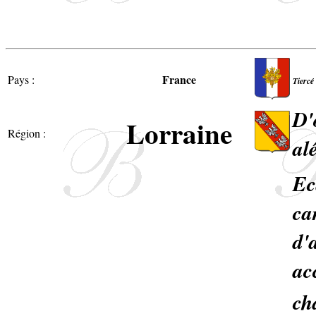
France
Pays :
Tiercé
D'
Lorraine
Région :
al
Ec
ca
d'
ac
ch