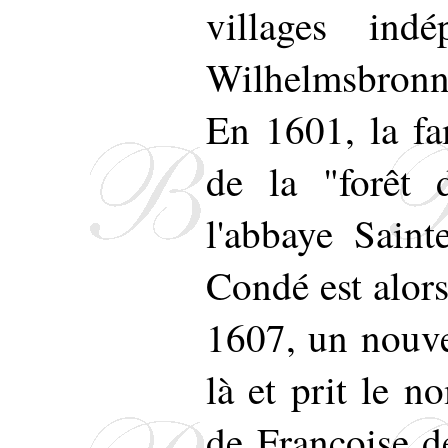
villages indé
Wilhelmsbronn 
En 1601, la fa
de la "forêt 
l'abbaye Sain
Condé est alors
1607, un nouve
là et prit le n
de Françoise d