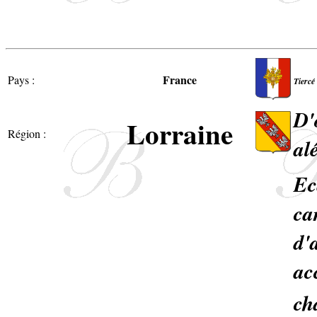
France
Pays :
Tiercé
D'
Lorraine
Région :
al
Ec
ca
d'
ac
ch