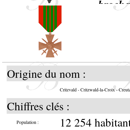
brocha
chevr
heaume
tout d
d'arge
Origine du nom :
A l'or
Critzvald - Critzwald-la-Croix - Creut
trois 
Chiffres clés :
la-Cro
12 254 habitan
Population :