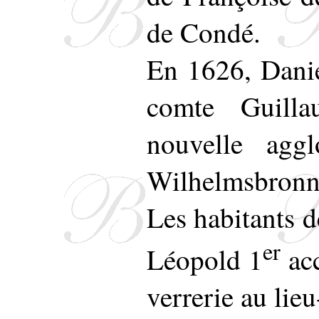
de Condé.
En 1626, Danie
comte Guilla
nouvelle agg
Wilhelmsbronn :
Les habitants d
er
Léopold 1
acc
verrerie au lie