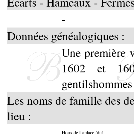
Ecarts - Hameaux - Fermes
-
Données généalogiques :
Une première ve
1602 et 160
gentilshommes 
Les noms de famille des de
lieu :
H
oux de Laplace (du)