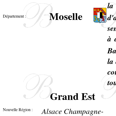
la
Moselle
d'
Département :
se
à 
Ba
la
co
to
Grand Est
Alsace Champagne-
Nouvelle Région :