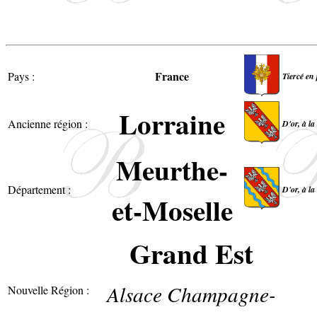
France
Pays :
Tiercé en 
Lorraine
Ancienne région :
D'or, à la
Meurthe-
Département :
D'or, à la
et-Moselle
Grand Est
Alsace Champagne-
Nouvelle Région :