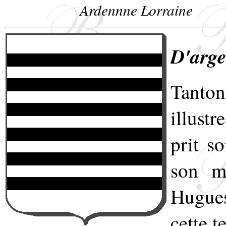
Ardennne Lorraine
D'arge
Tanto
illustr
prit s
son ma
Hugue
cette t