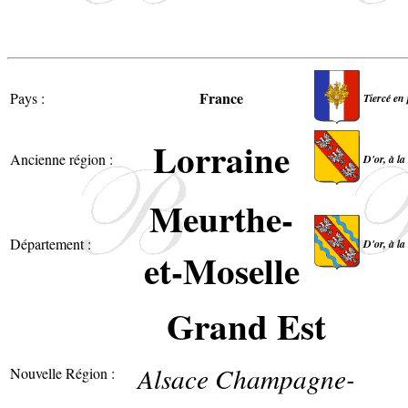
France
Pays :
Tiercé en 
Lorraine
Ancienne région :
D'or, à la
Meurthe-
Département :
D'or, à la
et-Moselle
Grand Est
Alsace Champagne-
Nouvelle Région :