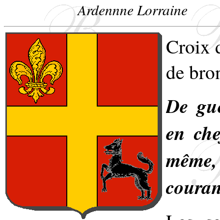
Ardennne Lorraine
Croix 
de bro
De gue
en che
même, 
couran