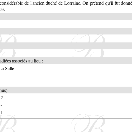
 considérable de l'ancien duché de Lorraine. On prétend qu'il fut donn
03.
diées associés au lieu :
La Salle
nnus)
2
-
1