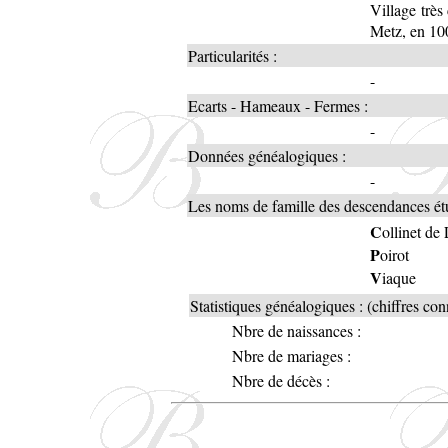
Village très
Metz, en 10
Particularités :
-
Ecarts - Hameaux - Fermes :
-
Données généalogiques :
-
Les noms de famille des descendances étu
C
ollinet de 
P
oirot
V
iaque
Statistiques généalogiques : (chiffres co
Nbre de naissances :
Nbre de mariages :
Nbre de décès :