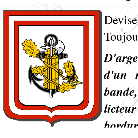
Devise
Toujou
D'arge
d'un 
bande
licteu
bordur