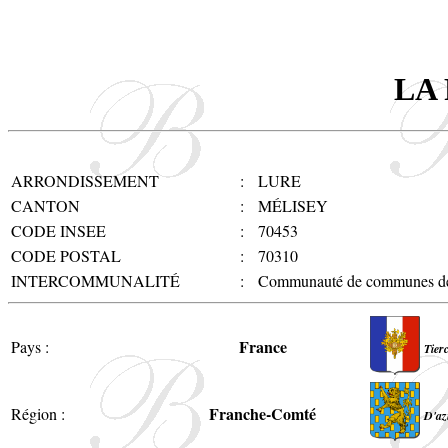
LA
ARRONDISSEMENT
:
LURE
CANTON
:
MÉLISEY
CODE INSEE
:
70453
CODE POSTAL
:
70310
INTERCOMMUNALITÉ
:
Communauté de communes des
France
Pays :
Tierc
Franche-Comté
Région :
D'az