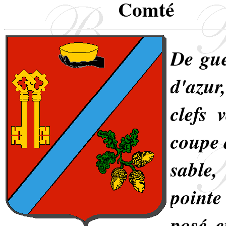
Comté
De gue
d'azu
clefs 
coupe 
sable,
pointe
posé e