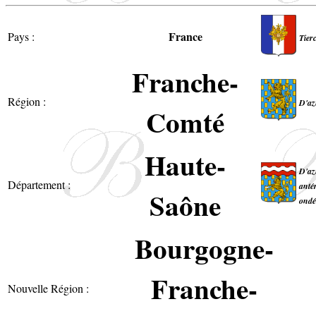
France
Pays :
Tierc
Franche-
Région :
D'az
Comté
Haute-
D'az
Département :
anté
Saône
ondé
Bourgogne-
Franche-
Nouvelle Région :