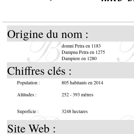
de sin
Origine du nom :
Les cl
domni Petra en 1183
Dampie
Dampna Petra en 1275
Dampiere en 1280
veut d
Chiffres clés :
donc s
Population :
805 habitants en 2014
aussi s
Altitudes :
252 - 393 mètres
Superficie :
3248 hectares
Site Web :