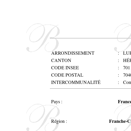
ARRONDISSEMENT
:
LU
CANTON
:
HÉ
CODE INSEE
:
701
CODE POSTAL
:
704
INTERCOMMUNALITÉ
:
Com
Franc
Pays :
Franche-C
Région :