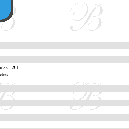
ants en 2014
ètres
s