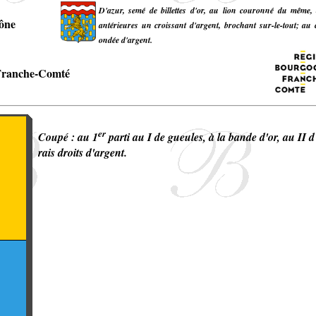
D'azur, semé de billettes d'or, au lion couronné du même, 
ône
antérieures un croissant d'argent, brochant sur-le-tout; a
ondée d'argent.
Franche-Comté
er
Coupé : au 1
parti au I de gueules, à la bande d'or, au II d
rais droits d'argent.