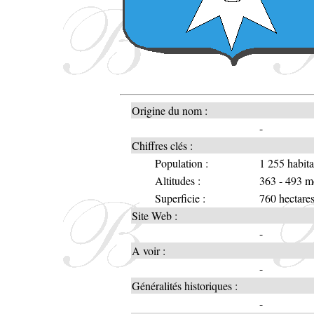
Origine du nom :
-
Chiffres clés :
Population :
1 255 habit
Altitudes :
363 - 493 m
Superficie :
760 hectare
Site Web :
-
A voir :
-
Généralités historiques :
-