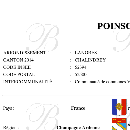
POINS
ARRONDISSEMENT
:
LANGRES
CANTON 2014
:
CHALINDREY
CODE INSEE
:
52394
CODE POSTAL
:
52500
INTERCOMMUNALITÉ
:
Communauté de communes V
France
Pays :
T
D
Champagne-Ardenne
Région :