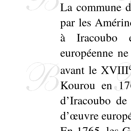
La commune d’I
par les Amérin
à Iracoubo 
européenne ne s
avant le XVIII
Kourou en 176
d’Iracoubo de 
d’œuvre europ
En 1765, les Ga