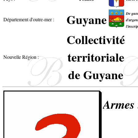
Guyane
De gueu
Département d'outre-mer :
d'argen
l'inscr
Collectivité
territoriale
Nouvelle Région :
de Guyane
Armes 