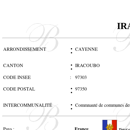
IR
:
ARRONDISSEMENT
CAYENNE
:
CANTON
IRACOUBO
CODE INSEE
:
97303
:
CODE POSTAL
97350
:
INTERCOMMUNALITÉ
Commnauté de communes des
France
Pays :
Tiercé e