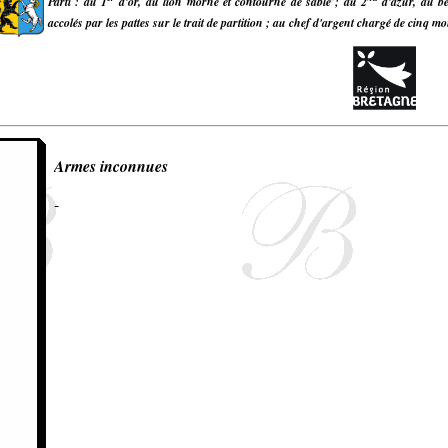
Parti : au 1
d'or, au lion morné et contourné de sable ; au 2
d'azur, au bé
accolés par les pattes sur le trait de partition ; au chef d'argent chargé de cinq 
Armes inconnues
-