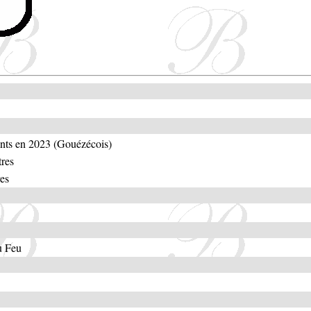
ants en 2023 (Gouézécois)
tres
es
u Feu