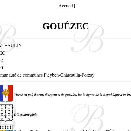
|
Accueil
|
GOUÉZEC
ÂTEAULIN
EC
62
90
unauté de communes Pleyben-Châteaulin-Porzay
Tiercé en pal, d'azur, d'argent et de gueules, les insignes de la République d'or br
D'hermine plain.
er
nd