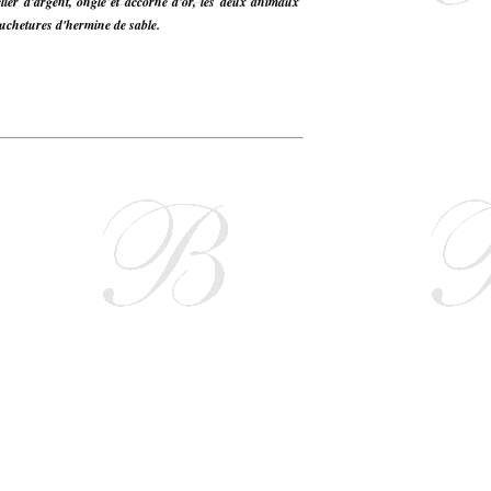
lier d'argent, onglé et accorné d'or, les deux animaux
mouchetures d'hermine de sable.