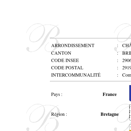
ARRONDISSEMENT
:
CH
CANTON
:
BRI
CODE INSEE
:
290
CODE POSTAL
:
291
INTERCOMMUNALITÉ
:
Comm
France
Pays :
Bretagne
Région :