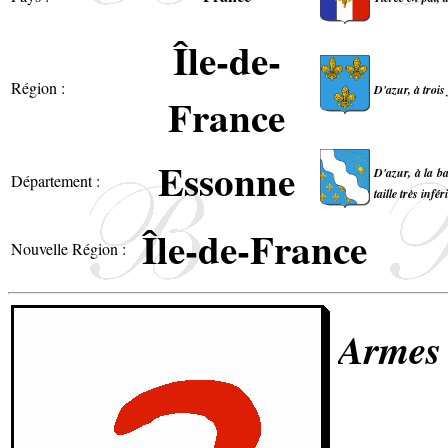
Île-de-
Région :
D'azur, à trois
France
Essonne
D'azur, à la b
Département :
taille très infé
Île-de-France
Nouvelle Région :
Armes