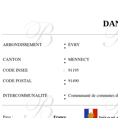
DA
:
ARRONDISSEMENT
ÉVRY
:
CANTON
MENNECY
CODE INSEE
:
91195
:
CODE POSTAL
91490
:
INTERCOMMUNALITÉ
Communauté de communes de
France
Pays :
Tiercé en pal, 