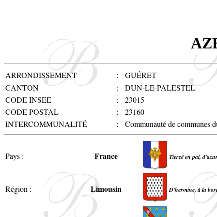
AZ
ARRONDISSEMENT
:
GUÉRET
CANTON
:
DUN-LE-PALESTEL
CODE INSEE
:
23015
CODE POSTAL
:
23160
INTERCOMMUNALITÉ
:
Communauté de communes du
France
Pays :
Tiercé en pal, d'azu
Limousin
Région :
D'hermine, à la bor