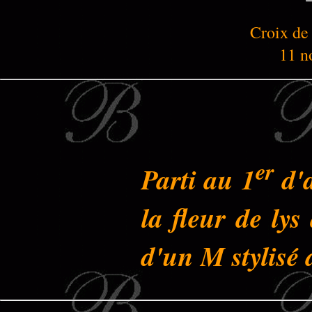
Croix de
11 n
er
Parti au 1
d'a
la fleur de ly
d'un M stylisé 