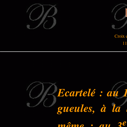
Croix 
11
Ecartelé : au 
gueules, à la
e
même ; au 3