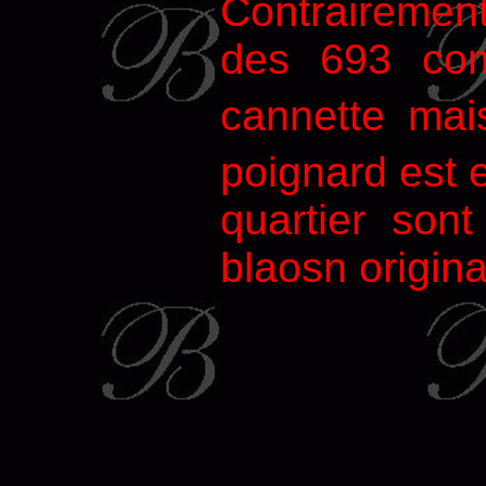
Contrairement 
des 693 com
cannette mai
poignard est 
quartier son
blaosn original