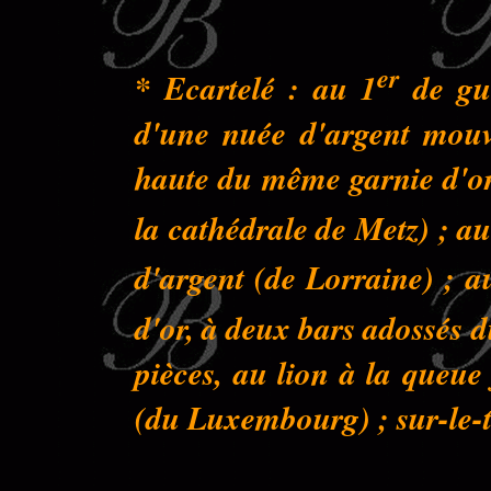
er
* Ecartelé : au 1
de gue
d'une nuée d'argent mouva
haute du même garnie d'or 
la cathédrale de Metz) ; au
d'argent (de Lorraine) ; a
d'or, à deux bars adossés 
pièces, au lion à la queu
(du Luxembourg) ; sur-le-to