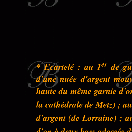
er
* Ecartelé : au 1
de gue
d'une nuée d'argent mouva
haute du même garnie d'or 
la cathédrale de Metz) ; au
d'argent (de Lorraine) ; a
d'or, à deux bars adossés 