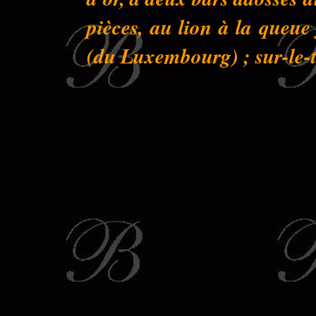
pièces, au lion à la queu
(du Luxembourg) ; sur-le-to