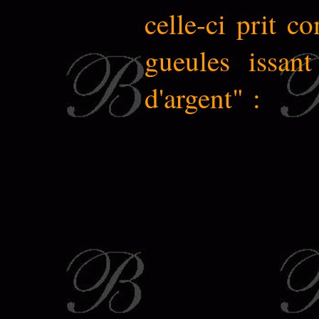
celle-ci prit c
gueules issan
d'argent" :