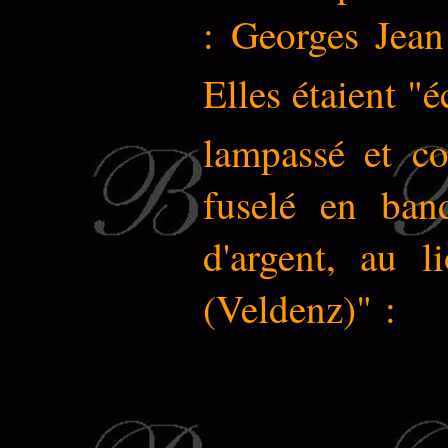
: Georges Jean
Elles étaient "é
lampassé et co
fuselé en band
d'argent, au l
(Veldenz)" :