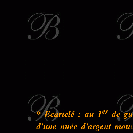
er
* Ecartelé : au 1
de gue
d'une nuée d'argent mouva