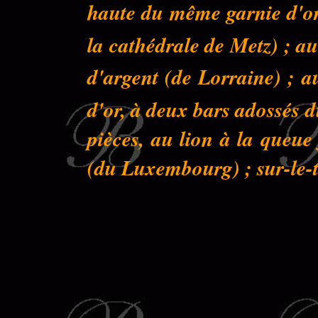
haute du même garnie d'or 
la cathédrale de Metz) ; au
d'argent (de Lorraine) ; a
d'or, à deux bars adossés 
pièces, au lion à la queu
(du Luxembourg) ; sur-le-to