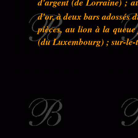
d'argent (de Lorraine) ; a
d'or, à deux bars adossés 
pièces, au lion à la queu
(du Luxembourg) ; sur-le-to