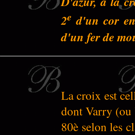
D'azur, à la c
e
2
d'un cor en
d'un fer de mou
La croix est ce
dont Varry (ou 
80è selon les 