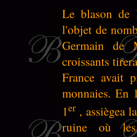
Le blason de L
l'objet de nomb
Germain de M
croissants tirer
France avait p
monnaies. En 1
er
1
, assiègea la
ruine où les