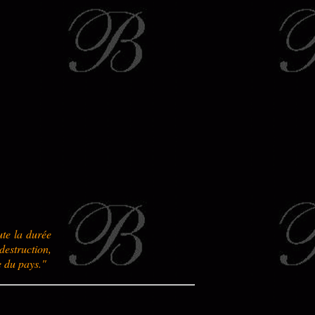
ute la durée
destruction,
e du pays."