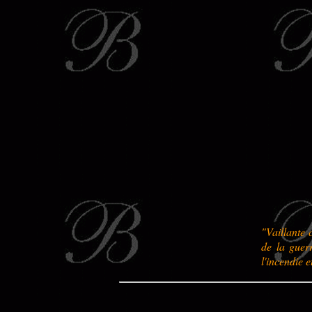
"Vaillante 
de la guerr
l'incendie 