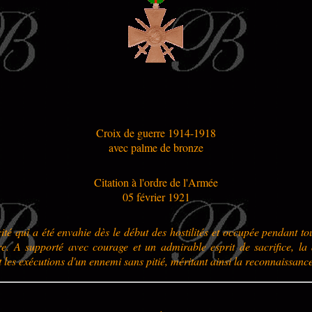
Croix de guerre 1914-1918
avec palme de bronze
Citation à l'ordre de l'Armée
05 février 1921
cité qui a été envahie dès le début des hostilités et occupée pendant to
e. A supporté avec courage et un admirable esprit de sacrifice, la 
et les exécutions d'un ennemi sans pitié, méritant ainsi la reconnaissanc