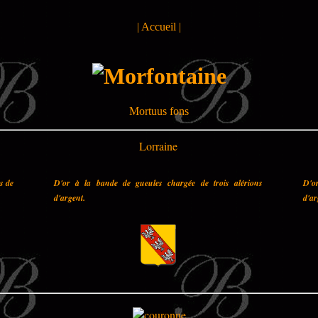
|
Accueil
|
Mortuus fons
Lorraine
es de
D'or à la bande de gueules chargée de trois alérions
D'o
d'argent.
d'ar