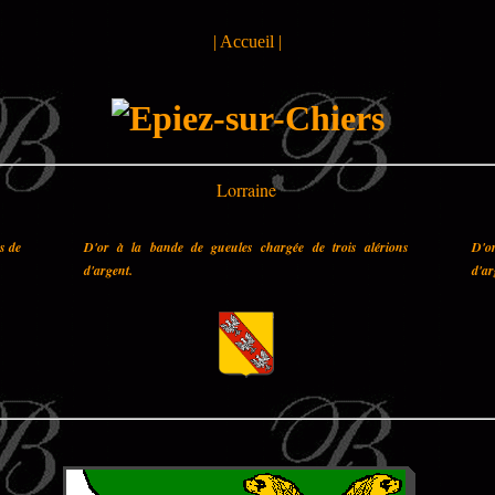
|
Accueil
|
Lorraine
es de
D'or à la bande de gueules chargée de trois alérions
D'o
d'argent.
d'ar