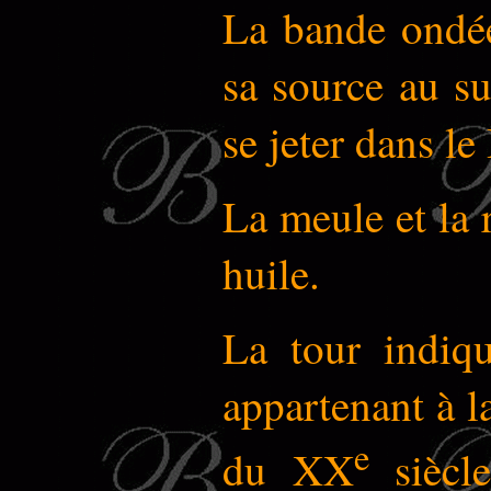
La bande ondée 
sa source au su
se jeter dans l
La meule et la
huile.
La tour indiq
appartenant à l
e
du XX
siècle