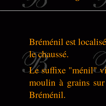
Bréménil est localis
le chaussé.
Le suffixe "ménil" 
moulin à grains sur
Bréménil.