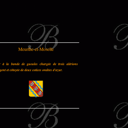
Meurthe-et-Moselle
r à la bande de gueules chargée de trois alérions
gent et côtoyée de deux cotices ondées d'azur.