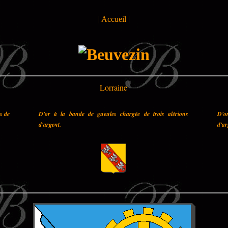
|
Accueil
|
Lorraine
es de
D'or à la bande de gueules chargée de trois alérions
D'o
d'argent.
d'ar