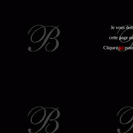
Je vous dem
cette page es
Cliquez
ici
pour